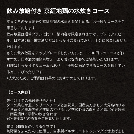
飲み放題付き 京紅地鶏の水炊きコース
本まぐろのかま刺身や京紅地鶏の水炊きを楽しめる、お手軽なコースをご
用意しております。
飲み放題は通常プランに比べ一部内容が限定されますが、プレミアムビー
ル、日本酒3種、果実酒などはしっかり含まれており、十分にお楽しみいた
だけます。
さらに飲み放題をアップグレードしたい方には、6,800円～のコースがお
すすめ。日本酒の種類も増え、より贅沢な内容でご堪能いただけます。
料理はしっかりボリュームもあり、「手軽に満足できるコースを探してい
る方」にぴったりです。
※人気のため、ご予約はお早めにおすすめしております。
【コース内容】
先付け【旬の先付盛り合わせ】
タコの柔らか煮／クリームチーズと無花果／国産あんきも／大分名物りゅ
うきゅう／車海老煮／季節のすり流し／季節野菜の白和え／黒バイ貝旨煮
／南蛮漬け／季節の炊き合わせ
※7～9種ほどの酒肴をご用意いたします。
旬菜【旬野菜のサラダ仕立て】
旬野菜をふんだんに使用し、自家製バルサミコドレッシングで仕上げまし