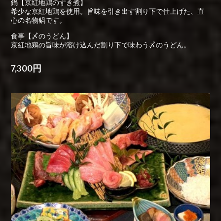
鍋【京紅地鶏のすき煮】
希少な京紅地鶏を使用。旨味を引き出す割り下で仕上げた、直
心の名物鍋です。
食事【〆のうどん】
京紅地鶏の旨味が溶け込んだ割り下で味わう〆のうどん。
7,300円