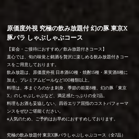
原価度外視 究極の飲み放題付 幻の豚 東京X
豚バラ しゃぶしゃぶコース
【宴会・ご接待におすすめ／飲み放題付きコース】
直心では、旬の味覚と銘酒を贅沢に楽しめる飲み放題付きコー
スをご用意しております。
飲み放題は、原価度外視 日本酒60種・焼酎15種・果実酒8種に
加え、プレミアムビールなど100種類以上。
料理は、本まぐろのかま刺身、季節の前菜8種、幻の豚「東京
X」のしゃぶしゃぶなど、満足感たっぷりの全7品。
料理もお酒も妥協しない、四谷エリア屈指のコストパフォーマ
ンスをぜひご堪能ください。
※人気のため、ご予約はお早めにおすすめしております。
究極の飲み放題付 東京X豚バラしゃぶしゃぶコース（全7品）