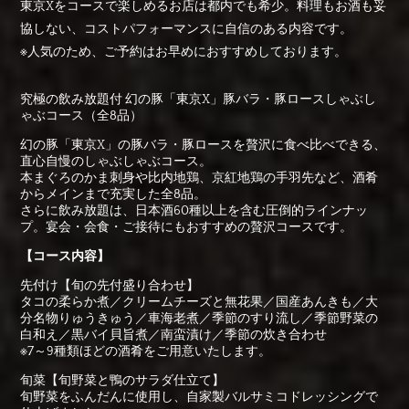
東京Xをコースで楽しめるお店は都内でも希少。料理もお酒も妥
協しない、コストパフォーマンスに自信のある内容です。
※人気のため、ご予約はお早めにおすすめしております。
究極の飲み放題付 幻の豚「東京X」豚バラ・豚ロースしゃぶし
ゃぶコース（全8品）
幻の豚「東京X」の豚バラ・豚ロースを贅沢に食べ比べできる、
直心自慢のしゃぶしゃぶコース。
本まぐろのかま刺身や比内地鶏、京紅地鶏の手羽先など、酒肴
からメインまで充実した全8品。
さらに飲み放題は、日本酒60種以上を含む圧倒的ラインナッ
プ。宴会・会食・ご接待にもおすすめの贅沢コースです。
【コース内容】
先付け【旬の先付盛り合わせ】
タコの柔らか煮／クリームチーズと無花果／国産あんきも／大
分名物りゅうきゅう／車海老煮／季節のすり流し／季節野菜の
白和え／黒バイ貝旨煮／南蛮漬け／季節の炊き合わせ
※7～9種類ほどの酒肴をご用意いたします。
旬菜【旬野菜と鴨のサラダ仕立て】
旬野菜をふんだんに使用し、自家製バルサミコドレッシングで