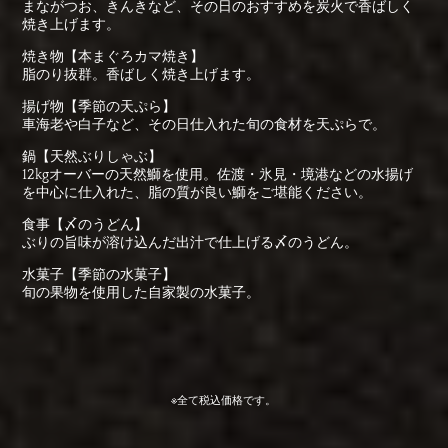
まながつお、きんきなど、その日のおすすめを炭火で香ばしく
焼き上げます。
焼き物【本まぐろカマ焼き】
脂のり抜群。香ばしく焼き上げます。
揚げ物【季節の天ぷら】
車海老や白子など、その日仕入れた旬の食材を天ぷらで。
鍋【天然ぶりしゃぶ】
12kgオーバーの天然鰤を使用。佐渡・氷見・境港などの水揚げ
を中心に仕入れた、脂の質が良い鰤をご堪能ください。
食事【〆のうどん】
ぶりの旨味が溶け込んだ出汁で仕上げる〆のうどん。
水菓子【季節の水菓子】
旬の果物を使用した自家製の水菓子。
※全て税込価格です。