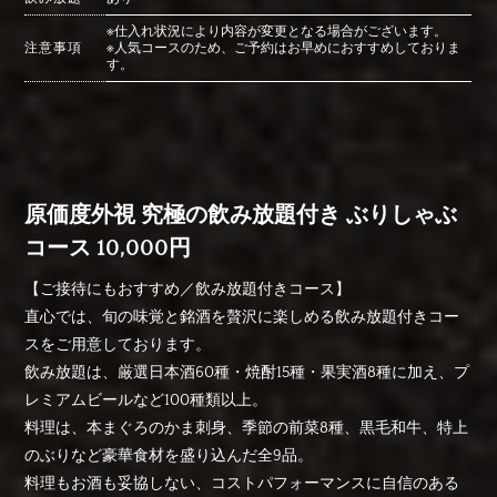
※仕入れ状況により内容が変更となる場合がございます。
注意事項
※人気コースのため、ご予約はお早めにおすすめしておりま
す。
原価度外視 究極の飲み放題付き ぶりしゃぶ
コース 10,000円
【ご接待にもおすすめ／飲み放題付きコース】
直心では、旬の味覚と銘酒を贅沢に楽しめる飲み放題付きコー
スをご用意しております。
飲み放題は、厳選日本酒60種・焼酎15種・果実酒8種に加え、プ
レミアムビールなど100種類以上。
料理は、本まぐろのかま刺身、季節の前菜8種、黒毛和牛、特上
のぶりなど豪華食材を盛り込んだ全9品。
料理もお酒も妥協しない、コストパフォーマンスに自信のある