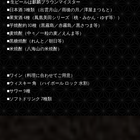
■ 生ビールは麒麟ブラウンマイスター
■日本酒 3種類 （出雲月山／雨後の月／澤屋まつもと）
■果実酒 4種（鳳凰美田シリーズ〈桃・みかん・ゆず等〉）
■芋焼酎約 10種（黒霧島／赤霧島／黒さつま等）
■麦焼酎（中々／一粒の麦／えんま等）
■黒糖焼酎（れんと／朝日等）
■米焼酎（八海山の米焼酎）
■ワイン（料理に合わせてご用意）
■ウィスキー 角 （ハイボール ロック 水割）
■サワー 9種
■ソフトドリンク 7種類