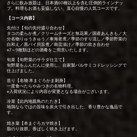
さらに飲み放題は、日本酒60種以上を含む圧倒的ラインナッ
プ。料理もお酒も妥協しない、直心自慢の人気コースです。
【コース内容】
先付け【旬の先付盛り合わせ】
タコの柔らか煮／クリームチーズと無花果／国産あんきも／大
分名物りゅうきゅう／車海老煮／季節のすり流し／季節野菜の
白和え／黒バイ貝旨煮／南蛮漬け／季節の炊き合わせ
※7～9種類ほどの酒肴をご用意いたします。
旬菜【旬野菜のサラダ仕立て】
旬野菜をふんだんに使用し、自家製バルサミコドレッシングで
仕上げました。
造り【名物 本まぐろかま刺身】
一度食べたらやみつきの名物料理。
※入荷状況により内容が変更となる場合がございます。
冷菜【比内地親鳥のたたき】
地鶏ならではの旨味を炭火で引き出した、香り豊かな逸品で
す。
焼き菜【本まぐろカマ焼き】
脂のり抜群。香ばしく焼き上げます。