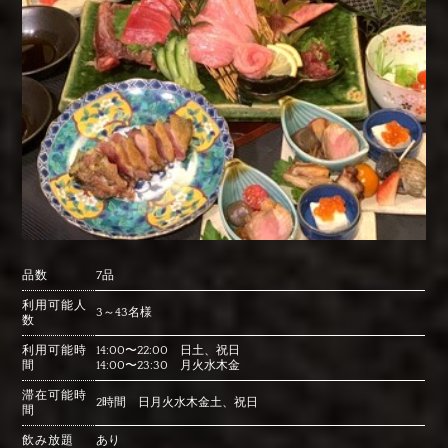
品数
7品
利用可能人
3～43名様
数
利用可能時
14:00〜22:00 日土、祝日
間
14:00〜23:30 月火水木金
滞在可能時
2時間 日月火水木金土、祝日
間
飲み放題
あり