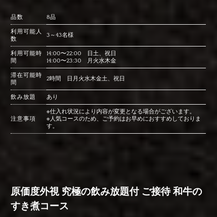
品数
8品
利用可能人
3～43名様
数
利用可能時
14:00〜22:00 日土、祝日
間
14:00〜23:30 月火水木金
滞在可能時
2時間 日月火水木金土、祝日
間
飲み放題
あり
※仕入れ状況により内容が変更となる場合がございます。
注意事項
※人気コースのため、ご予約はお早めにおすすめしておりま
す。
原価度外視 究極の飲み放題付 ご接待 和牛の
すき煮コース