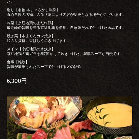
た。
造り【名物 本まぐろかま刺身】
直心自慢の名物。入荷状況により内容が変更となる場合がございます。
冷菜【京紅地鶏のよだれ鶏】
最高峰の旨味を誇る京紅地鶏を使用。自家製だれで仕上げた逸品です。
焼き菜【本まぐろカマ焼き】
脂のり抜群。香ばしく焼き上げます。
メイン【京紅地鶏の水炊き】
京紅地鶏の鶏ガラを5時間かけて炊き上げた、濃厚スープが自慢です。
食事【雑炊】
旨味が凝縮されたスープで仕上げる〆の雑炊。
6,300円