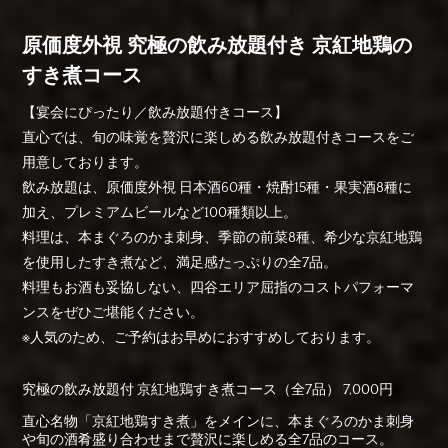
原価度外視 究極の飲み放題付き 京紅地鶏の
すき煮コース
【宴会にぴったり／飲み放題付きコース】
直心では、旬の味覚を贅沢に楽しめる飲み放題付きコースをご
用意しております。
飲み放題は、原価度外視 日本酒60種・焼酎15種・果実酒8種に
加え、プレミアムビールなど100種類以上。
料理は、本まぐろのかま刺身、季節の前菜8種、希少な京紅地鶏
を使用したすき煮など、満足感たっぷりの全7品。
料理もお酒も妥協しない、四谷エリア屈指のコストパフォーマ
ンスをぜひご堪能ください。
※人気のため、ご予約はお早めにおすすめしております。
究極の飲み放題付 京紅地鶏すき煮コース（全7品） 7,000円
直心名物「京紅地鶏すき煮」をメインに、本まぐろのかま刺身
や旬の酒肴盛り合わせまで贅沢に楽しめる全7品のコース。