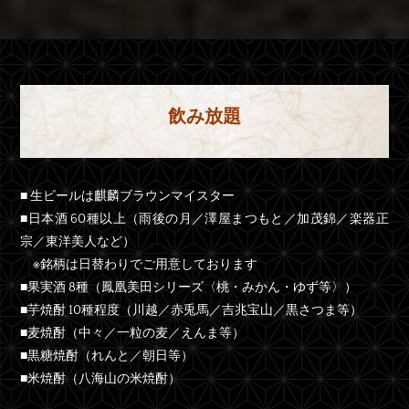
飲み放題
■ 生ビールは麒麟ブラウンマイスター
■日本酒 60種以上（雨後の月／澤屋まつもと／加茂錦／楽器正
宗／東洋美人など）
※銘柄は日替わりでご用意しております
■果実酒 8種（鳳凰美田シリーズ〈桃・みかん・ゆず等〉）
■芋焼酎 10種程度（川越／赤兎馬／吉兆宝山／黒さつま等）
■麦焼酎（中々／一粒の麦／えんま等）
■黒糖焼酎（れんと／朝日等）
■米焼酎（八海山の米焼酎）