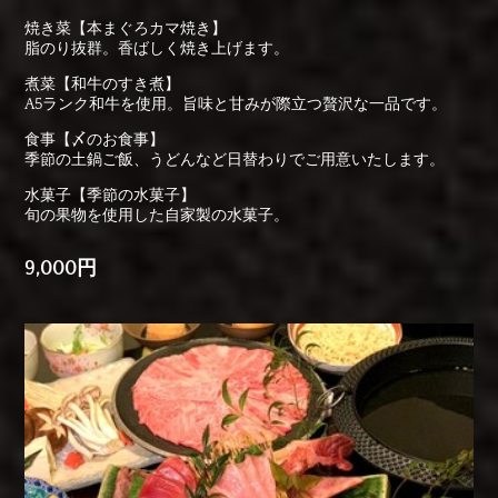
焼き菜【本まぐろカマ焼き】
脂のり抜群。香ばしく焼き上げます。
煮菜【和牛のすき煮】
A5ランク和牛を使用。旨味と甘みが際立つ贅沢な一品です。
食事【〆のお食事】
季節の土鍋ご飯、うどんなど日替わりでご用意いたします。
水菓子【季節の水菓子】
旬の果物を使用した自家製の水菓子。
9,000円