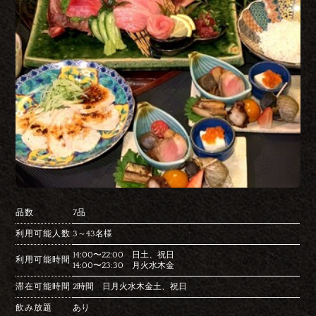
品数
7品
利用可能人数
3～43名様
14:00〜22:00 日土、祝日
利用可能時間
14:00〜23:30 月火水木金
滞在可能時間
2時間 日月火水木金土、祝日
飲み放題
あり