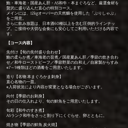
鮑・車海老・国産あん肝・A5和牛・本まぐろなど、厳選食材を
贅沢に盛り込んだ直心の特別コース。
メインには、12kgオーバーの天然鰤を使用した「ぶりしゃぶ」
をご用意。
さらに飲み放題は、日本酒60種以上を含む圧倒的ラインナッ
プ。ご接待や大切な会食にも安心してご利用いただける内容で
す。
【コース内容】
先付け【旬の先付盛り合わせ】
鮑の柔らか煮／車海老の旨煮／国産夏あん肝／季節の炊き合わ
せ／和牛ローストビーフ／季節野菜の白和え／自家製からすみ
※7～9種類ほどの酒肴をご用意いたします。
造り【名物 本まぐろかま刺身】
直心名物の一皿。
※入荷状況により内容が変更となる場合がございます。
向付【季節のお刺身】
その日の仕入れより、旬の鮮魚をご用意いたします。
旬彩【和牛のすき煮】
A5ランク和牛をさっと割り下にくぐらせ、卵とともに。
焼き物【季節の鮮魚 炭火焼】