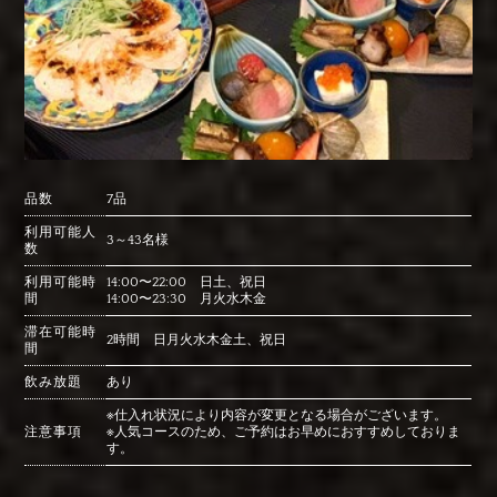
品数
7品
利用可能人
3～43名様
数
利用可能時
14:00〜22:00 日土、祝日
間
14:00〜23:30 月火水木金
滞在可能時
2時間 日月火水木金土、祝日
間
飲み放題
あり
※仕入れ状況により内容が変更となる場合がございます。
注意事項
※人気コースのため、ご予約はお早めにおすすめしておりま
す。