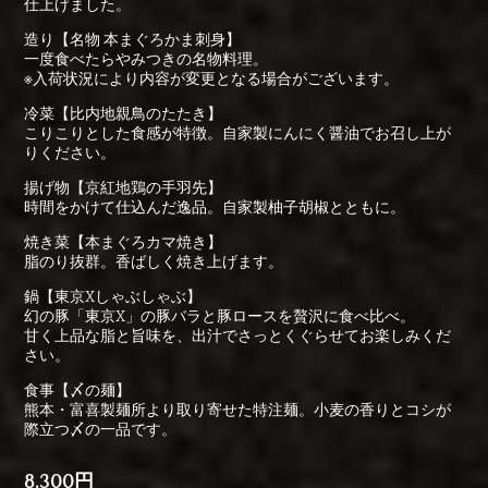
仕上げました。
造り【名物 本まぐろかま刺身】
一度食べたらやみつきの名物料理。
※入荷状況により内容が変更となる場合がございます。
冷菜【比内地親鳥のたたき】
こりこりとした食感が特徴。自家製にんにく醤油でお召し上が
りください。
揚げ物【京紅地鶏の手羽先】
時間をかけて仕込んだ逸品。自家製柚子胡椒とともに。
焼き菜【本まぐろカマ焼き】
脂のり抜群。香ばしく焼き上げます。
鍋【東京Xしゃぶしゃぶ】
幻の豚「東京X」の豚バラと豚ロースを贅沢に食べ比べ。
甘く上品な脂と旨味を、出汁でさっとくぐらせてお楽しみくだ
さい。
食事【〆の麺】
熊本・富喜製麺所より取り寄せた特注麺。小麦の香りとコシが
際立つ〆の一品です。
8,300円