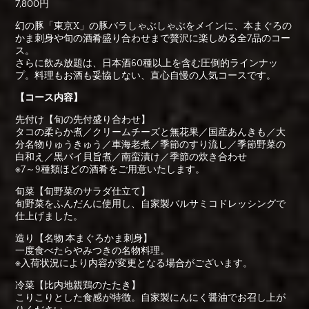
7,800円
幻の豚「東京X」の豚バラしゃぶしゃぶをメインに、本まぐろの
かま刺身や旬の酒肴盛り合わせまで贅沢に楽しめる全7品のコー
ス。
さらに飲み放題は、日本酒60種以上を含む圧倒的ラインナッ
プ。料理もお酒も妥協しない、直心自慢の人気コースです。
【コース内容】
先付け【旬の先付盛り合わせ】
タコの柔らか煮／クリームチーズと無花果／国産あんきも／大
分名物りゅうきゅう／車海老煮／季節のすり流し／季節野菜の
白和え／黒バイ貝旨煮／南蛮漬け／季節の炊き合わせ
※7～9種類ほどの酒肴をご用意いたします。
旬菜【旬野菜のサラダ仕立て】
旬野菜をふんだんに使用し、自家製バルサミコドレッシングで
仕上げました。
造り【名物 本まぐろかま刺身】
一度食べたらやみつきの名物料理。
※入荷状況により内容が変更となる場合がございます。
冷菜【比内地親鶏のたたき】
こりこりとした食感が特徴。自家製にんにく醤油でお召し上が