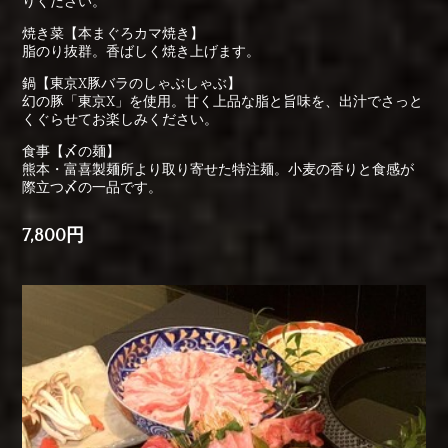
りください。
焼き菜【本まぐろカマ焼き】
脂のり抜群。香ばしく焼き上げます。
鍋【東京X豚バラのしゃぶしゃぶ】
幻の豚「東京X」を使用。甘く上品な脂と旨味を、出汁でさっと
くぐらせてお楽しみください。
食事【〆の麺】
熊本・富喜製麺所より取り寄せた特注麺。小麦の香りと食感が
際立つ〆の一品です。
7,800円