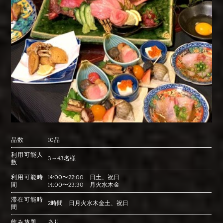
品数
10品
利用可能人
3～43名様
数
利用可能時
14:00〜22:00 日土、祝日
間
14:00〜23:30 月火水木金
滞在可能時
2時間 日月火水木金土、祝日
間
飲み放題
あり