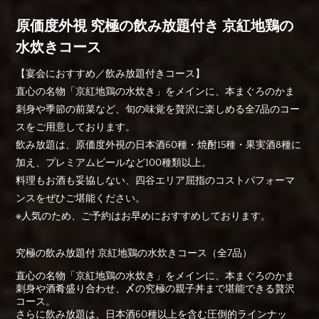
原価度外視 究極の飲み放題付き 京紅地鶏の
水炊きコース
【宴会におすすめ／飲み放題付きコース】
直心の名物「京紅地鶏の水炊き」をメインに、本まぐろのかま
刺身や季節の前菜など、旬の味覚を贅沢に楽しめる全7品のコー
スをご用意しております。
飲み放題は、原価度外視の日本酒60種・焼酎15種・果実酒8種に
加え、プレミアムビールなど100種類以上。
料理もお酒も妥協しない、四谷エリア屈指のコストパフォーマ
ンスをぜひご堪能ください。
※人気のため、ご予約はお早めにおすすめしております。
究極の飲み放題付 京紅地鶏の水炊きコース（全7品）
直心の名物「京紅地鶏の水炊き」をメインに、本まぐろのかま
刺身や酒肴盛り合わせ、〆の究極の親子丼まで堪能できる贅沢
コース。
さらに飲み放題は、日本酒60種以上を含む圧倒的ラインナッ