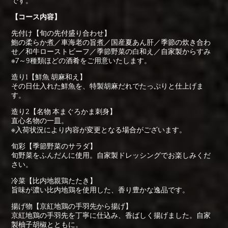
です。
【コース内容】
先付け【旬の先付盛り合わせ】
鮑の柔らか煮／車海老の旨煮／国産夏あん肝／季節の炊き合わ
せ／和牛ローストビーフ／季節野菜の白和え／自家製からすみ
※7～9種類ほどの酒肴をご用意いたします。
造り1【鮮魚 胡麻和え】
その日仕入れた鮮魚を、特製胡麻だれでたっぷりと仕上げま
す。
造り2【名物 本まぐろかま刺身】
直心名物の一皿。
※入荷状況により内容が変更となる場合がございます。
旬彩【季節野菜のサラダ】
旬野菜をふんだんに使用。自家製ドレッシングでお楽しみくだ
さい。
冷菜【比内地親鶏たたき】
旨味が濃い比内地鶏を使用した、香り豊かな逸品です。
揚げ物【京紅地鶏の手羽先から揚げ】
京紅地鶏の手羽先を丁寧に仕込み、香ばしく揚げました。自家
製柚子胡椒とともに。