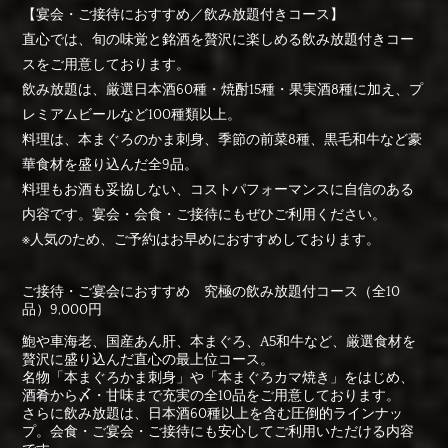
【宴会・ご接待におすすめ／飲み放題付きコース】
直心では、旬の味覚と銘酒を贅沢に楽しめる飲み放題付きコー
スをご用意しております。
飲み放題は、厳選日本酒60種・焼酎15種・果実酒8種に加え、プ
レミアムビールなど100種類以上。
料理は、本まぐろのかま刺身、季節の前菜8種、黒毛和牛など豪
華食材を盛り込んだ全9品。
料理もお酒も妥協しない、コストパフォーマンスに自信のある
内容です。宴会・会食・ご接待にもぜひご利用ください。
※人気のため、ご予約はお早めにおすすめしております。
ご接待・ご宴会におすすめ 究極の飲み放題付コース（全10
品）9,000円
鮑や車海老、国産あん肝、本まぐろ、A5和牛など、厳選食材を
贅沢に盛り込んだ直心の最上位コース。
名物「本まぐろかま刺身」や「本まぐろカマ焼き」をはじめ、
酒肴から〆・甘味まで充実の全10品をご用意しております。
さらに飲み放題は、日本酒60種以上を含む圧倒的ラインナッ
プ。会食・ご宴会・ご接待にも安心してご利用いただける内容